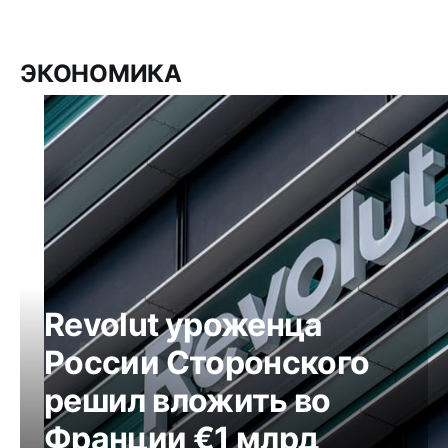
ЭКОНОМИКА
Revolut уроженца
России Сторонского
решил вложить во
Франции €1 млрд