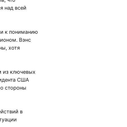
я над всей
ли к пониманию
гионом. Вэнс
ны, хотя
м из ключевых
идента США
со стороны
йствий в
туации