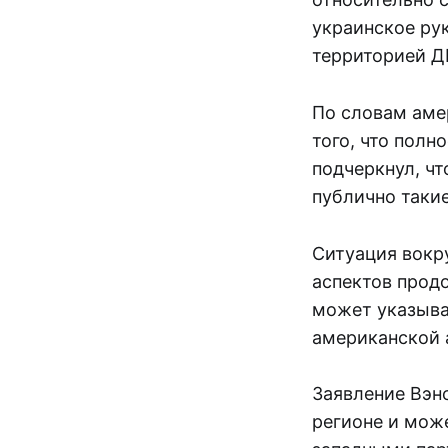
украинское ру
территорией Д
По словам аме
того, что пол
подчеркнул, чт
публично такие
Ситуация вокр
аспектов прод
может указыва
американской 
Заявление Вэн
регионе и мож