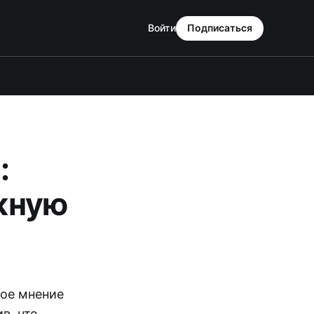
Войти
Подписаться
:
жную
вое мнение
в, что