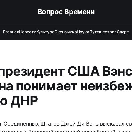
Вопрос Времени
Главная
Новости
Культура
Экономика
Наука
Путешествия
Спорт
президент США Вэнс
на понимает неизбе
ю ДНР
т Соединенных Штатов Джей Ди Вэнс высказал с
итуации с Донецкой народной республикой, заяви