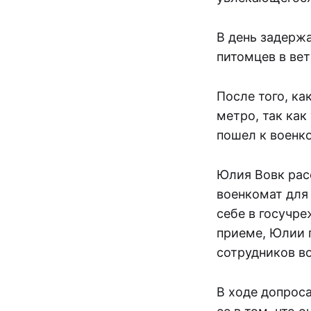
В день задерж
питомцев в вет
После того, ка
метро, так как
пошел к военк
Юлия Вовк рас
военкомат для 
себе в госучре
приеме, Юлии 
сотрудников в
В ходе допрос