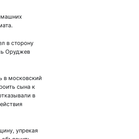
домашних
мата.
ел в сторону
ись Оруджев
ь в московский
роить сына к
отказывали в
действия
щину, упрекая