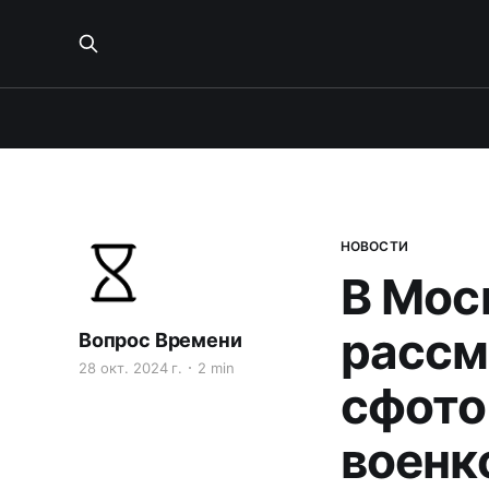
НОВОСТИ
В Мос
рассм
Вопрос Времени
28 окт. 2024 г.
2 min
сфото
военк