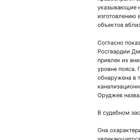
указывающие н
изготовлению 
объектов вбли
Согласно пока
Росгвардии Дм
привлек их вни
уровне пояса. 
обнаружена в 
канализационн
Оруджев назва
В судебном за
Она охарактер
увлекающегося