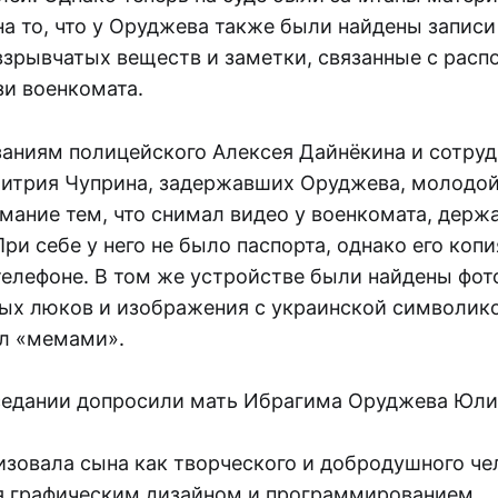
а то, что у Оруджева также были найдены записи
взрывчатых веществ и заметки, связанные с рас
зи военкомата.
заниям полицейского Алексея Дайнёкина и сотру
итрия Чуприна, задержавших Оруджева, молодой
мание тем, что снимал видео у военкомата, держ
При себе у него не было паспорта, однако его коп
телефоне. В том же устройстве были найдены фот
ых люков и изображения с украинской символико
л «мемами».
седании допросили мать Ибрагима Оруджева Юл
изовала сына как творческого и добродушного че
 графическим дизайном и программированием.