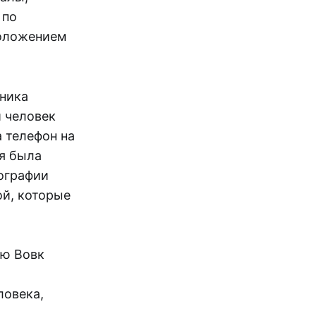
 по
положением
дника
 человек
а телефон на
ия была
ографии
й, которые
ию Вовк
ловека,