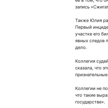
ее в том, что 
запись «Сжига
Также Юлия рас
Первый инциде
участке его би
явных следов 
дело.
Коллегия судей
сказала, что э
признательные
Коллегии не п
что такие выра
государстве».