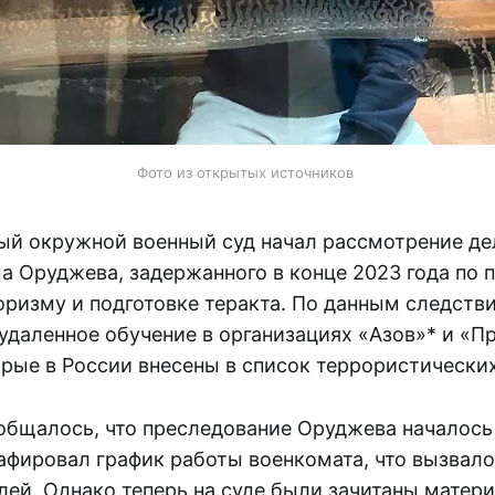
Фото из открытых источников 
ый окружной военный суд начал рассмотрение де
а Оруджева, задержанного в конце 2023 года по 
оризму и подготовке теракта. По данным следств
удаленное обучение в организациях «Азов»* и «П
орые в России внесены в список террористических
общалось, что преследование Оруджева началось 
афировал график работы военкомата, что вызвало
лей. Однако теперь на суде были зачитаны матер