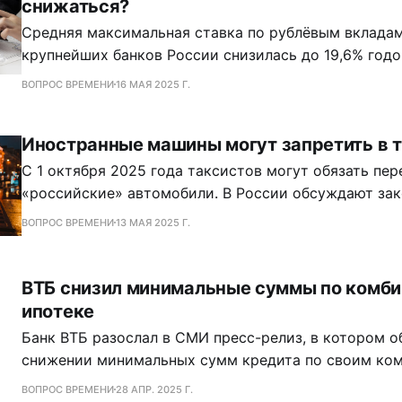
снижаться?
Средняя максимальная ставка по рублёвым вкладам
крупнейших банков России снизилась до 19,6% год
Центробанк. За первую декаду мая показатель потер
ВОПРОС ВРЕМЕНИ
16 МАЯ 2025 Г.
процентного пункта. Тренд на снижение начался ещ
после периода стремительного роста в конце 2024 
Иностранные машины могут запретить в 
Наибольшее падение зафиксировано по вкладам ср
С 1 октября 2025 года таксистов могут обязать пер
«российские» автомобили. В России обсуждают законопроект,
который может изменить рынок такси: с осени 2025
ВОПРОС ВРЕМЕНИ
13 МАЯ 2025 Г.
такси позволят только тем автомобилям, что собра
имеют высокую долю российских деталей. Инициат
первое чтение в Госдуме. Её
ВТБ снизил минимальные суммы по комб
ипотеке
Банк ВТБ разослал в СМИ пресс-релиз, в котором о
снижении минимальных сумм кредита по своим ко
ипотечным программам в среднем на 10%. Комбинированная ипотека
ВОПРОС ВРЕМЕНИ
28 АПР. 2025 Г.