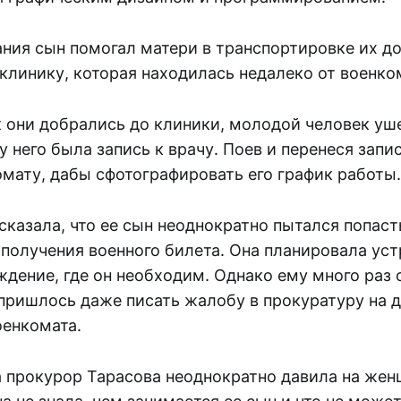
ания сын помогал матери в транспортировке их 
клинику, которая находилась недалеко от военко
к они добрались до клиники, молодой человек уш
 у него была запись к врачу. Поев и перенеся зап
омату, дабы сфотографировать его график работы.
сказала, что ее сын неоднократно пытался попаст
получения военного билета. Она планировала уст
ждение, где он необходим. Однако ему много раз 
пришлось даже писать жалобу в прокуратуру на 
оенкомата.
а прокурор Тарасова неоднократно давила на жен