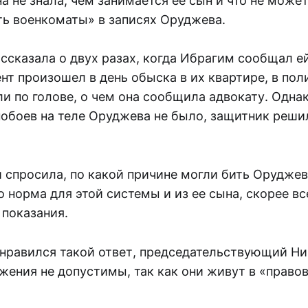
она не знала, чем занимается ее сын и что не може
ть военкоматы» в записях Оруджева.
сказала о двух разах, когда Ибрагим сообщал ей
нт произошел в день обыска в их квартире, в по
ли по голове, о чем она сообщила адвокату. Однак
побоев на теле Оруджева не было, защитник реши
 спросила, по какой причине могли бить Оруджев
то норма для этой системы и из ее сына, скорее в
 показания.
онравился такой ответ, председательствующий Ни
жения не допустимы, так как они живут в «право