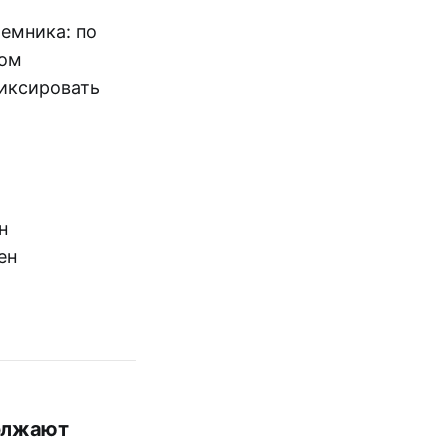
емника: по
ном
фиксировать
н
ен
должают