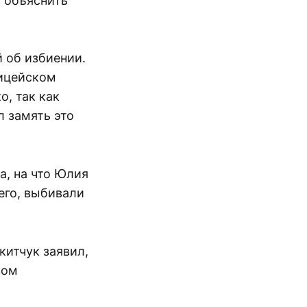
т объяснить
 об избиении.
лицейском
о, так как
л замять это
а, на что Юлия
сего, выбивали
китчук заявил,
вом