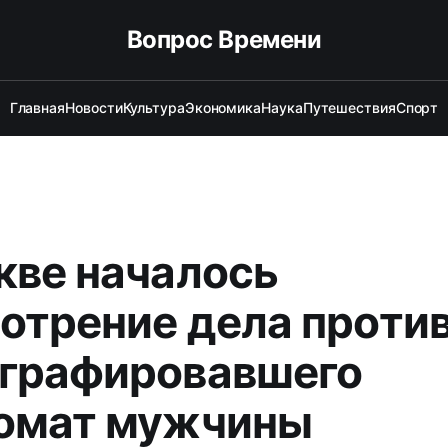
Вопрос Времени
Главная
Новости
Культура
Экономика
Наука
Путешествия
Спорт
кве началось
отрение дела проти
графировавшего
омат мужчины