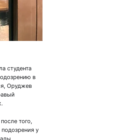
ла студента
подозрению в
ия, Оруджев
равый
.
после того,
 подозрения у
иалы,