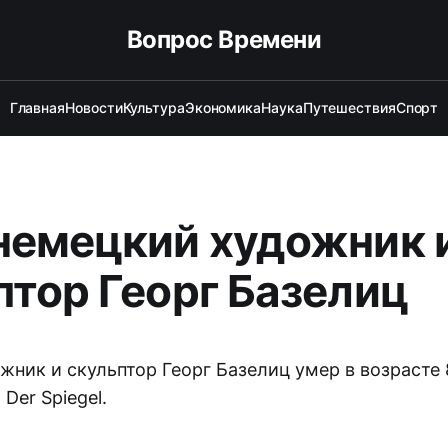
Вопрос Времени
Главная
Новости
Культура
Экономика
Наука
Путешествия
Спорт
немецкий художник 
птор Георг Базелиц
ник и скульптор Георг Базелиц умер в возрасте 
Der Spiegel.