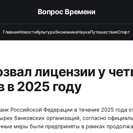
Вопрос Времени
Главная
Новости
Культура
Экономика
Наука
Путешествия
Спорт
озвал лицензии у че
в в 2025 году
анк Российской Федерации в течение 2025 года о
тырех банковских организаций, согласно официал
анные меры были предприняты в рамках продол