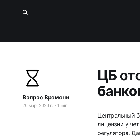
ЦБ от
банко
Вопрос Времени
20 мар. 2026 г.
1 min
Центральный б
лицензии у че
регулятора. Д