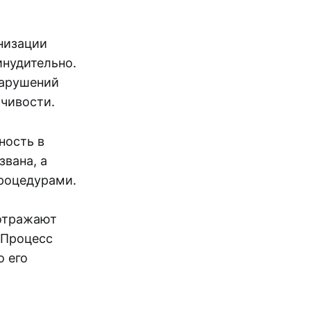
низации
инудительно.
нарушений
йчивости.
ность в
звана, а
роцедурами.
 отражают
 Процесс
о его