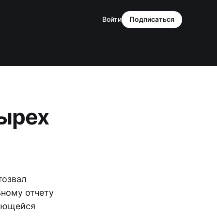
Войти
Подписаться
тырех
тозвал
ьному отчету
жающейся