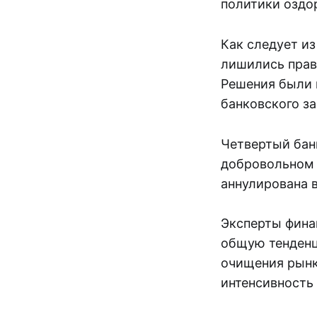
политики оздо
Как следует и
лишились прав
Решения были 
банковского з
Четвертый бан
добровольном п
аннулирована 
Эксперты фина
общую тенденц
очищения рынк
интенсивность