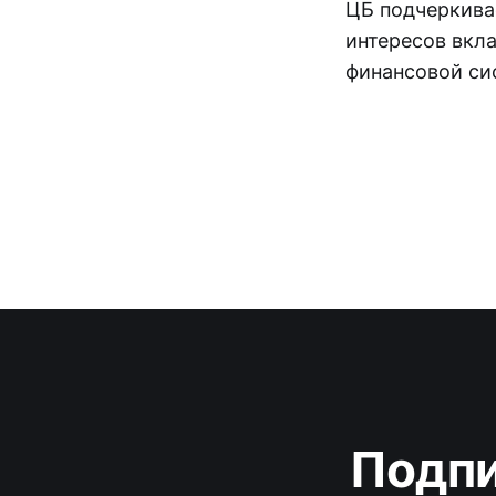
ЦБ подчеркива
интересов вкл
финансовой си
Подпи