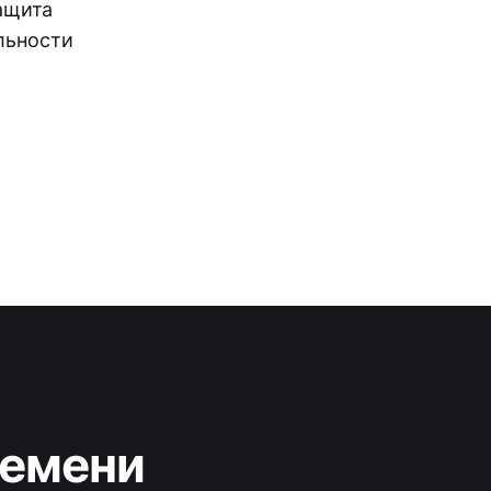
ащита
льности
ремени