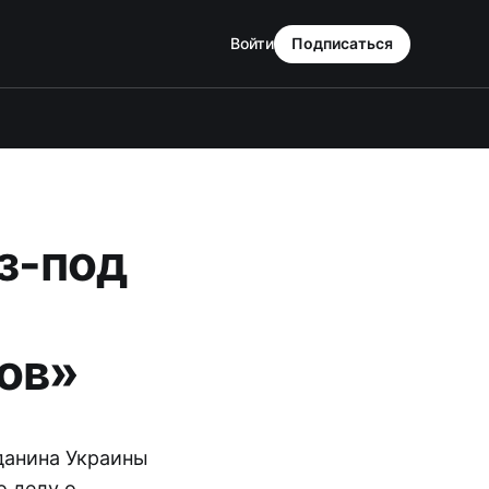
Войти
Подписаться
з-под
ов»
данина Украины
о делу о