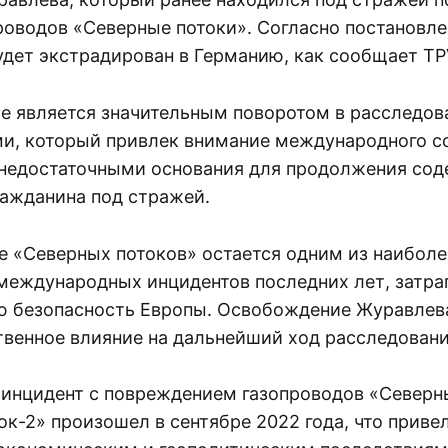
роводов «Северные потоки». Согласно постановле
дет экстрадирован в Германию, как сообщает TPV
е является значительным поворотом в расследов
ми, который привлек внимание международного с
недостаточными основания для продолжения со
ражданина под стражей.
е «Северных потоков» остается одним из наиболе
еждународных инцидентов последних лет, затр
ю безопасность Европы. Освобождение Журавле
твенное влияние на дальнейший ход расследовани
 инцидент с повреждением газопроводов «Северны
к-2» произошел в сентябре 2022 года, что приве