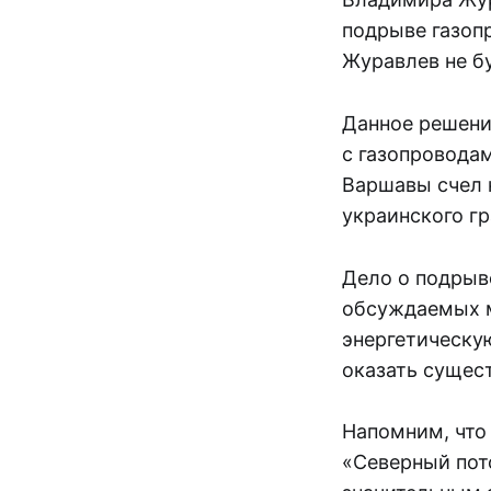
подрыве газоп
Журавлев не бу
Данное решени
с газопровода
Варшавы счел 
украинского г
Дело о подрыв
обсуждаемых м
энергетическу
оказать сущес
Напомним, что
«Северный пото