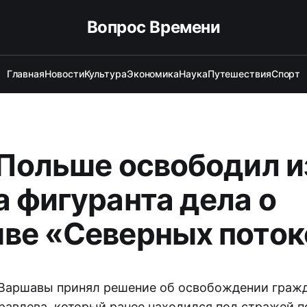
Вопрос Времени
Главная
Новости
Культура
Экономика
Наука
Путешествия
Спорт
 Польше освободил и
а фигуранта дела о
ве «Северных поток
Варшавы принял решение об освобождении граж
авлева, который ранее находился под стражей п