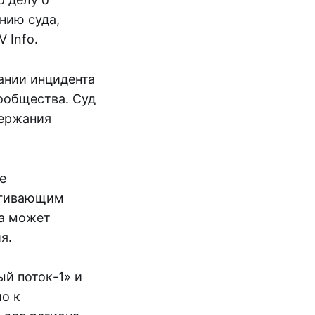
нию суда,
 Info.
ании инцидента
ообщества. Суд
держания
е
агивающим
ва может
я.
й поток-1» и
ло к