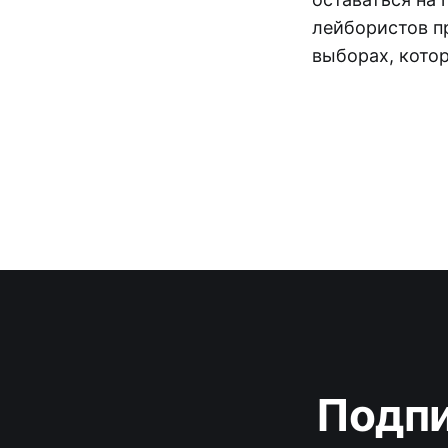
лейбористов п
выборах, котор
Подпи