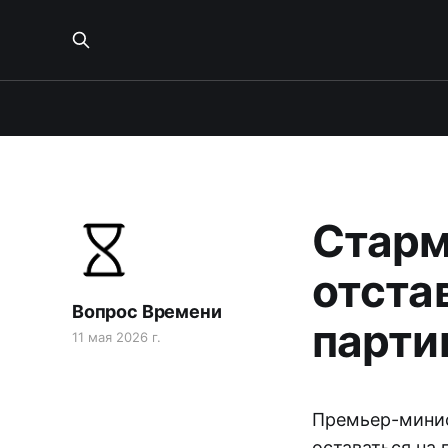
Старм
отста
Вопрос Времени
парти
11 мая 2026 г.
Премьер-минис
оставаться на 