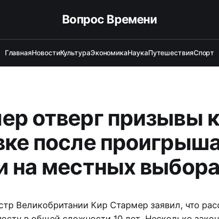
Вопрос Времени
Главная
Новости
Культура
Экономика
Наука
Путешествия
Спорт
ер отверг призывы 
вке после проигрыша
и на местных выбор
тр Великобритании Кир Стармер заявил, что рас
посту в общей сложности 10 лет. Несколько зако