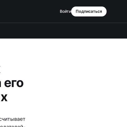
Войти
Подписаться
к
 его
ах
считывает
нодателей-