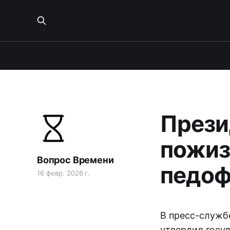
Прези
пожиз
Вопрос Времени
педо
16 февр. 2026 г.
В пресс-служб
утвердил госу