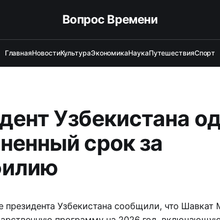
Вопрос Времени
Главная
Новости
Культура
Экономика
Наука
Путешествия
Спорт
дент Узбекистана о
ненный срок за
филию
е президента Узбекистана сообщили, что Шавкат
дарственную программу на 2026 год, включающую