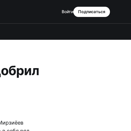
Войти
Подписаться
добрил
 Мирзиёев
 в себя ряд