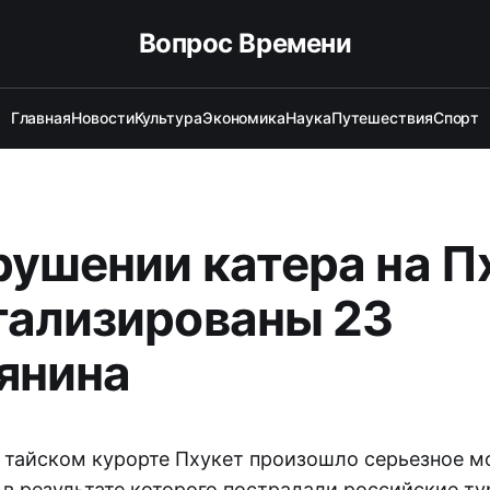
Вопрос Времени
Главная
Новости
Культура
Экономика
Наука
Путешествия
Спорт
рушении катера на П
тализированы 23
янина
 тайском курорте Пхукет произошло серьезное м
в результате которого пострадали российские ту