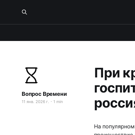
При к
госпи
Вопрос Времени
росси
11 янв. 2026 г.
1 min
На популярном
происшествие, 