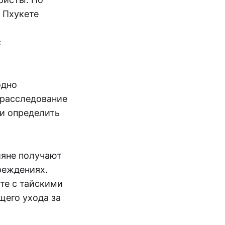
 Пхукете
с
одно
 расследование
 и определить
ияне получают
реждениях.
те с тайскими
щего ухода за