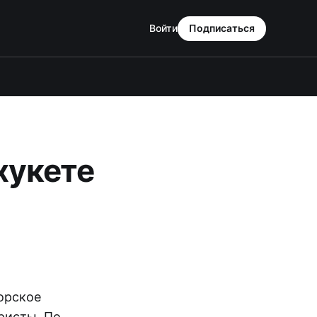
Войти
Подписаться
хукете
орское
ристы. По