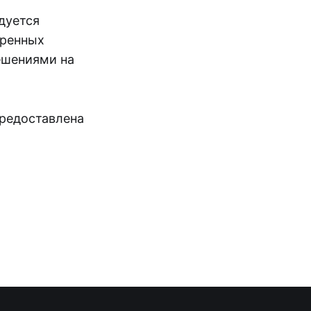
дуется
еренных
ешениями на
предоставлена