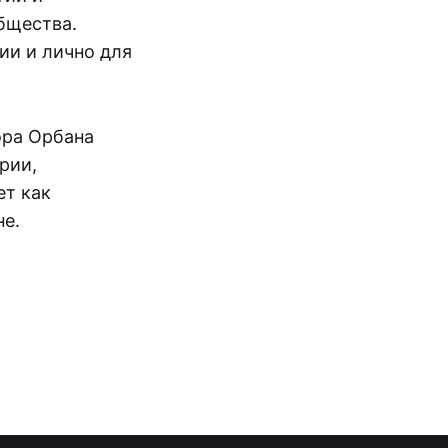
бщества.
ии и лично для
ора Орбана
рии,
ет как
не.