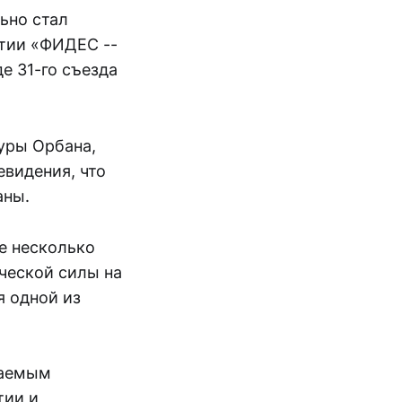
ьно стал
ртии «ФИДЕС --
е 31-го съезда
уры Орбана,
евидения, что
аны.
е несколько
ческой силы на
 одной из
даемым
тии и