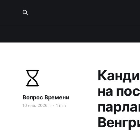
Канди
на по
Вопрос Времени
парла
10 янв. 2026 г.
1 min
Венгр