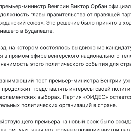
ремьер-министр Венгрии Виктор Орбан официал
 должность главы правительства от правящей па
жданский союз». Это решение было принято в ход
ившего в Будапеште.
зд, на котором состоялось выдвижение кандидат
я в прямом эфире венгерского национального тел
значимость этого политического события для стр
 занимающий пост премьер-министра Венгрии уж
, продолжит представлять интересы своей полити
арламентских выборах. Партия «ФИДЕС» остается
тельных политических организаций в стране.
ействующего премьера на новый срок было ожи
шагом, учитывая его прочные позиции внутри пар