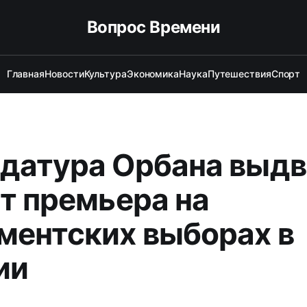
Вопрос Времени
Главная
Новости
Культура
Экономика
Наука
Путешествия
Спорт
датура Орбана выдв
ст премьера на
ментских выборах в
ии