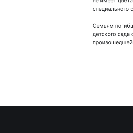
не имеет цвета
специального 
Семьям погибш
детского сада
произошедшей 