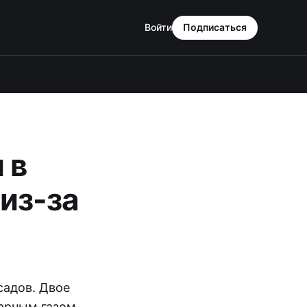
Войти
Подписаться
 в
из-за
садов. Двое
арным газом,