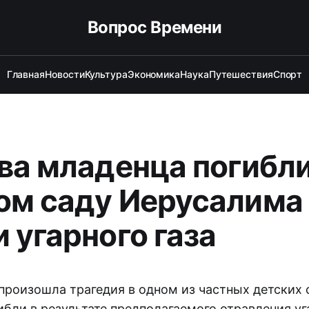
Вопрос Времени
Главная
Новости
Культура
Экономика
Наука
Путешествия
Спорт
два младенца погибли
ом саду Иерусалима 
 угарного газа
произошла трагедия в одном из частных детских 
ибли в результате предполагаемого отравления уг