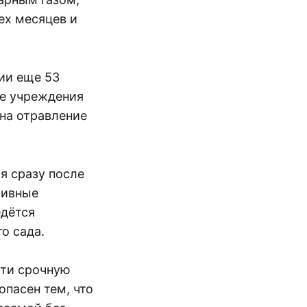
ех месяцев и
ии еще 53
ие учреждения
на отравление
я сразу после
тивные
едётся
о сада.
сти срочную
опасен тем, что