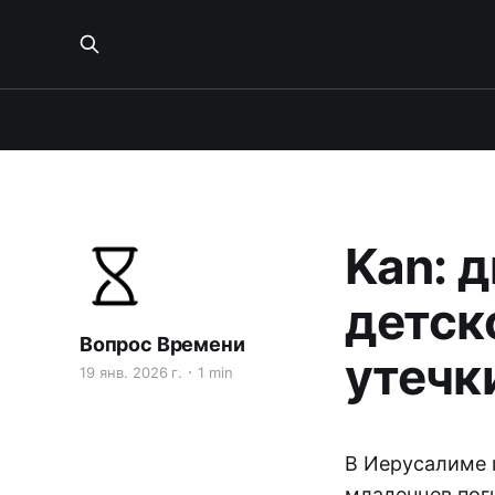
Kan: 
детск
Вопрос Времени
утечки
19 янв. 2026 г.
1 min
В Иерусалиме 
младенцев пог