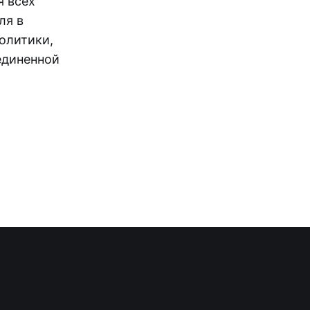
я всех
ля в
олитики,
единенной