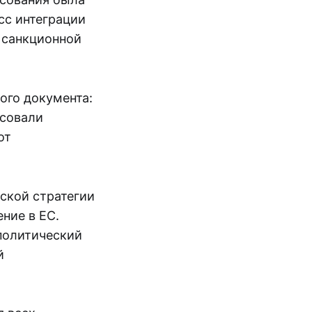
сс интеграции
 санкционной
ого документа:
осовали
от
ской стратегии
ние в ЕС.
политический
й