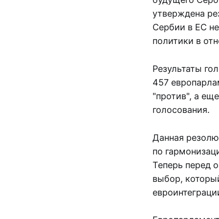
утверждена рез
Сербии в ЕС н
политики в от
Результаты го
457 европарлам
"против", а ещ
голосования.
Данная резолю
по гармонизаци
Теперь перед 
выбор, которы
евроинтеграци