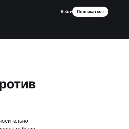
Войти
Подписаться
против
носительно
осования была