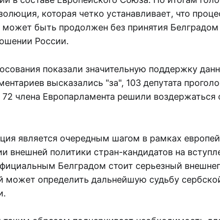
олюция, которая четко устанавливает, что проце
е может быть продолжен без принятия Белградом
ношении России.
лосования показали значительную поддержку данн
ентариев высказались "за", 103 депутата прогол
е 72 члена Европарламента решили воздержаться 
ция является очередным шагом в рамках европей
и внешней политики стран-кандидатов на вступле
официальным Белградом стоит серьезный внешне
й может определить дальнейшую судьбу сербско
и.