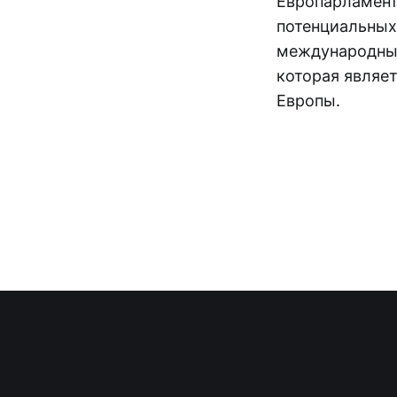
Европарламент
потенциальных
международных
которая являе
Европы.