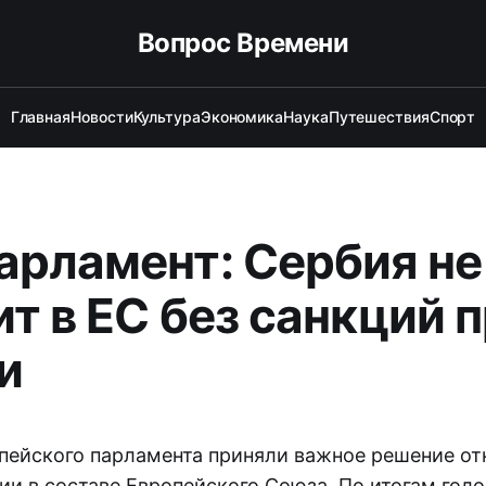
Вопрос Времени
Главная
Новости
Культура
Экономика
Наука
Путешествия
Спорт
арламент: Сербия не
ит в ЕС без санкций 
и
пейского парламента приняли важное решение от
ии в составе Европейского Союза. По итогам гол