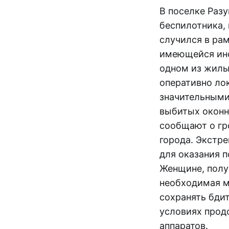
В поселке Раз
беспилотника,
случился в ра
имеющейся инф
одном из жилы
оперативно ло
значительными
выбитых оконн
сообщают о гр
города. Экстр
для оказания 
Женщине, полу
необходимая м
сохранять бди
условиях прод
аппаратов.