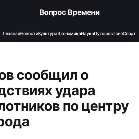
Вопрос Времени
Главная
Новости
Культура
Экономика
Наука
Путешествия
Спорт
ов сообщил о
дствиях удара
лотников по центру
рода