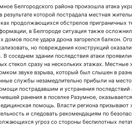
умное Белгородского района произошла атака укр
 в результате которой пострадала местная житель
мках продолжающихся обстрелов приграничных т
ормации, в Белгороде ситуация также осложнил
х домов после удара дрона загорелся балкон. Ог
кализовать, но повреждения конструкций оказали
. В соседнем здании последствия атаки проявили
ых стекол сразу на нескольких этажах. Местные 
омком звуке взрыва, который был слышен в разн
енные службы незамедлительно прибыли на мест
помощи пострадавшим и устранения последствий 
чившей ранения в поселке Разумное, оказывается
едицинская помощь. Власти региона призывают 
тельность и следовать рекомендациям по безопас
олжающихся угроз со стороны беспилотных лета