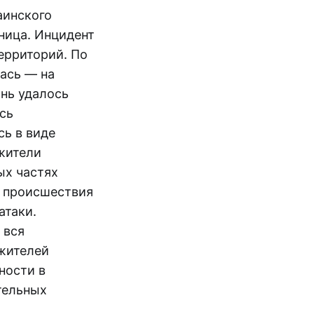
аинского
ница. Инцидент
ерриторий. По
ась — на
онь удалось
сь
сь в виде
жители
ых частях
о происшествия
атаки.
 вся
жителей
ности в
тельных