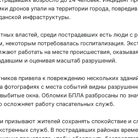
мки дронов упали на территории города, повреди
данской инфраструктуры.
тных властей, среди пострадавших есть люди с 
м, некоторым потребовалась госпитализация. Эк
жают работать на месте происшествия, оказыва
давшим и оценивая масштаб разрушений.
тников привела к повреждению нескольких здани
а фотографиях с места событий видны разрушен
 выбитые окна. Обломки БПЛА разбросаны по зна
то осложняет работу спасательных служб.
и призывают жителей сохранять спокойствие и с
кстренных служб. В пострадавших районах врем