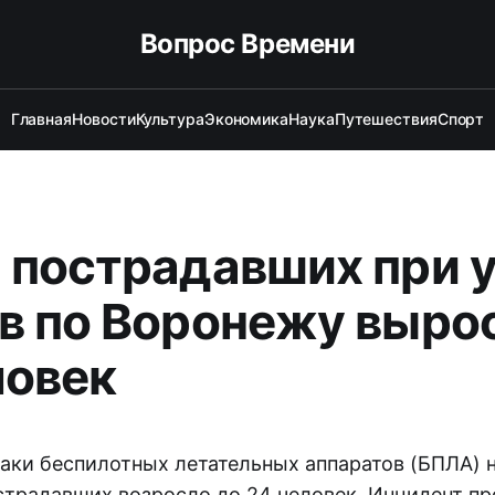
Вопрос Времени
Главная
Новости
Культура
Экономика
Наука
Путешествия
Спорт
 пострадавших при 
в по Воронежу выро
ловек
атаки беспилотных летательных аппаратов (БПЛА) 
страдавших возросло до 24 человек. Инцидент п