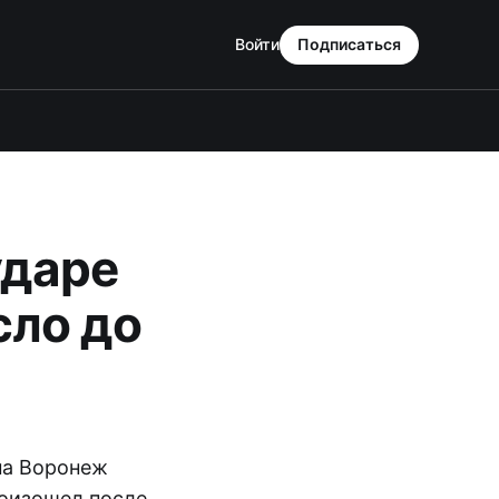
Войти
Подписаться
ударе
сло до
на Воронеж
роизошел после