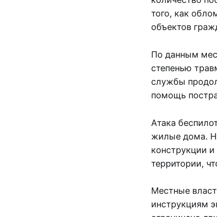
того, как обло
объектов граж
По данным мес
степенью трав
службы продол
помощь постра
Атака беспило
жилые дома. Н
конструкции и
территории, ч
Местные власт
инструкциям э