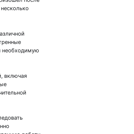
в несколько
различной
стренные
я необходимую
й, включая
ные
чительной
ледовать
енно