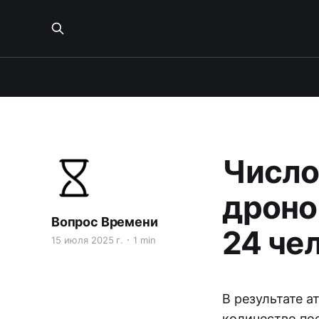
Число
дроно
Вопрос Времени
24 че
15 июля 2025 г.
1 min
В результате 
количество по