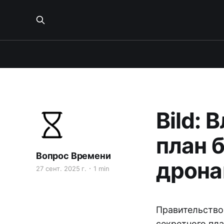
Bild: 
план 
Вопрос Времени
дрон
27 сент. 2025 г.
1 min
Правительство
секретного пл