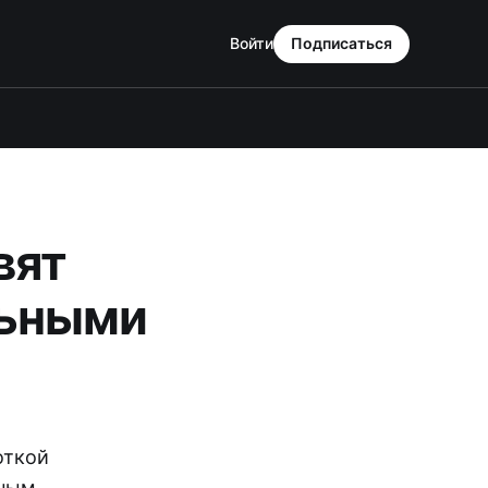
Войти
Подписаться
вят
льными
откой
нным