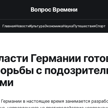
Вопрос Времени
Главная
Новости
Культура
Экономика
Наука
Путешествия
Спорт
Власти Германии гото
борьбы с подозрите
ами
 Германии в настоящее время занимается разраб
ана, направленного на противодействие неопозна