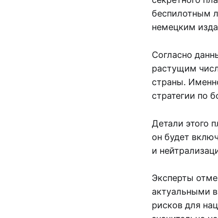
беспилотным л
немецким издан
Согласно данны
растущим числ
страны. Именн
стратегии по б
Детали этого п
он будет вклю
и нейтрализац
Эксперты отме
актуальными в
рисков для нац