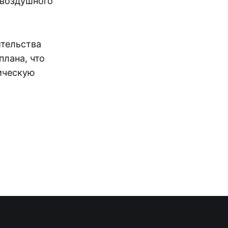
 воздушного
ительства
лана, что
ическую