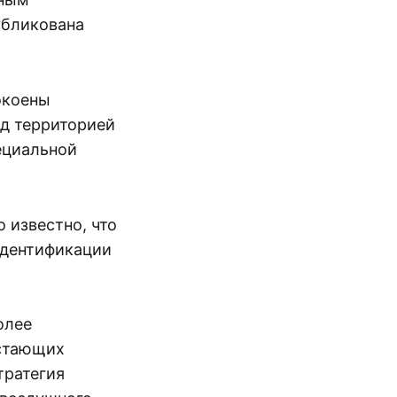
убликована
окоены
д территорией
ециальной
о известно, что
идентификации
олее
астающих
тратегия