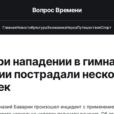
Вопрос Времени
Главная
Новости
Культура
Экономика
Наука
Путешествия
Спорт
при нападении в гимн
ии пострадали неск
ек
мназий Баварии произошел инцидент с применение
торого несколько человек получили ранения. Об э