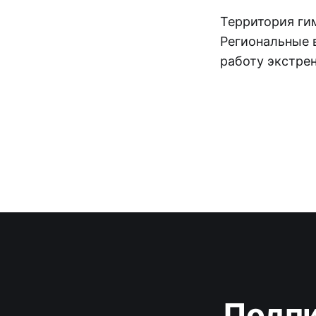
Территория ги
Региональные 
работу экстре
Подпи