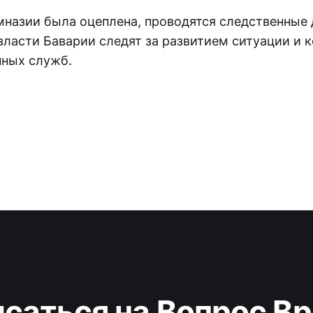
мназии была оцеплена, проводятся следственные 
власти Баварии следят за развитием ситуации и
нных служб.
саться на Вопрос В