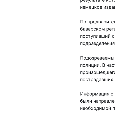
немецкое издан
По предварите
баварском рег
поступивший с
подразделения
Подозреваемый
полиции. В на
произошедшего
пострадавших.
Информация о 
были направле
необходимой 