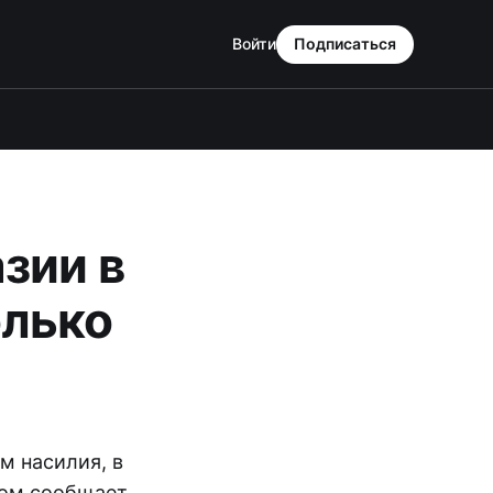
Войти
Подписаться
азии в
олько
м насилия, в
том сообщает