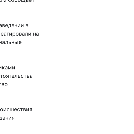
аведении в
реагировали на
циальные
иками
стоятельства
тво
роисшествия
зания