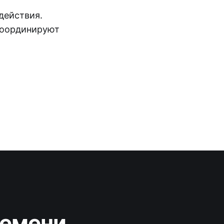
действия.
 координируют
ремени