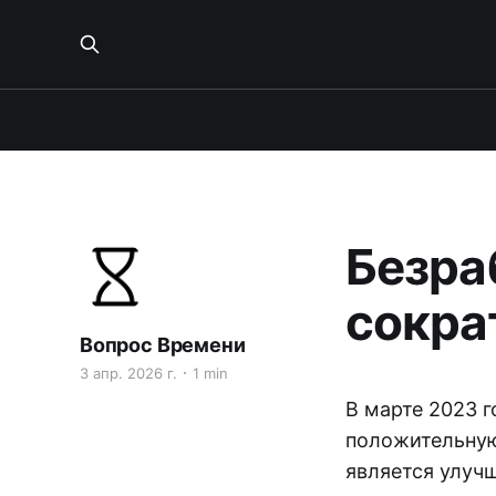
Безра
сокра
Вопрос Времени
3 апр. 2026 г.
1 min
В марте 2023 
положительную
является улуч