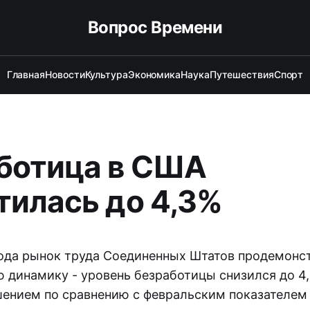
Вопрос Времени
Главная
Новости
Культура
Экономика
Наука
Путешествия
Спорт
ботица в США
тилась до 4,3%
года рынок труда Соединенных Штатов продемонс
 динамику - уровень безработицы снизился до 4,
шением по сравнению с февральским показателем 