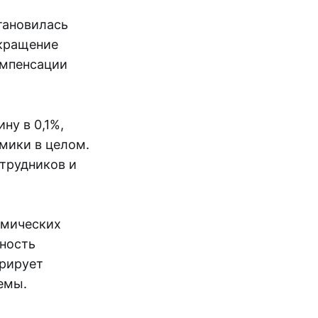
тановилась
окращение
омпенсации
ну в 0,1%,
мики в целом.
отрудников и
омических
бность
трирует
емы.