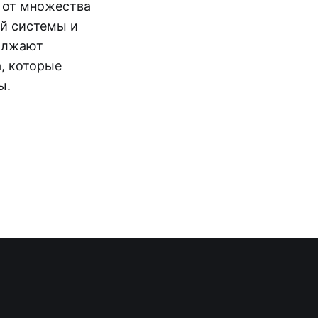
 от множества
й системы и
олжают
, которые
ы.