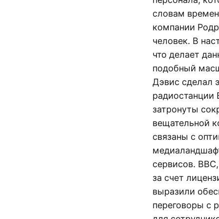
словам времен
компании Родр
человек. В нас
что делает да
подобный масш
Дэвис сделал э
радиостанции B
затронуты сок
вещательной к
связаны с опт
медиаландшафт
сервисов. BBC
за счет лицен
выразили обес
переговоры с 
для сотрудник