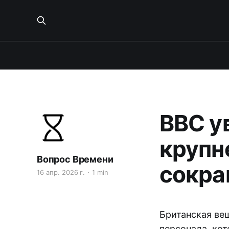
BBC у
крупн
Вопрос Времени
сокр
16 апр. 2026 г.
1 min
Британская ве
персонала, кот