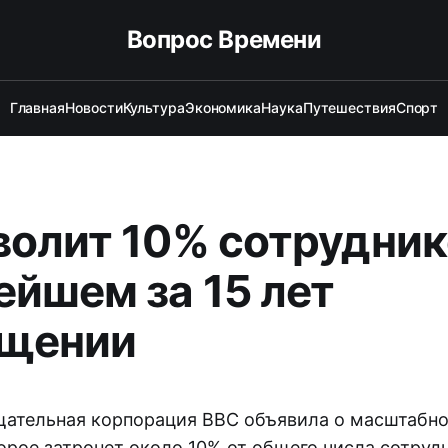
Вопрос Времени
Главная
Новости
Культура
Экономика
Наука
Путешествия
Спорт
волит 10% сотрудник
ейшем за 15 лет
ащении
щательная корпорация BBC объявила о масштабн
орое затронет около 10% от общего числа сотруд