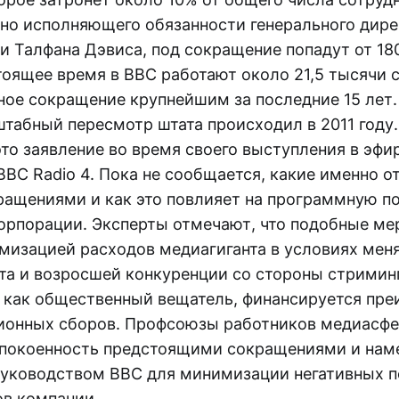
но исполняющего обязанности генерального дире
и Талфана Дэвиса, под сокращение попадут от 18
тоящее время в BBC работают около 21,5 тысячи 
нное сокращение крупнейшим за последние 15 лет.
табный пересмотр штата происходил в 2011 году.
то заявление во время своего выступления в эфи
BC Radio 4. Пока не сообщается, какие именно о
ращениями и как это повлияет на программную п
орпорации. Эксперты отмечают, что подобные ме
имизацией расходов медиагиганта в условиях ме
а и возросшей конкуренции со стороны стримин
, как общественный вещатель, финансируется пр
зионных сборов. Профсоюзы работников медиасф
покоенность предстоящими сокращениями и нам
руководством BBC для минимизации негативных 
ов компании.