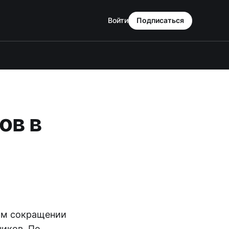
Войти
Подписаться
ов в
ом сокращении
ников. По