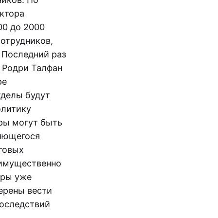
ктора
00 до 2000
сотрудников,
 Последний раз
 Родри Талфан
ре
тделы будут
олитику
ры могут быть
няющегося
говых
еимущественно
еры уже
ерены вести
последствий