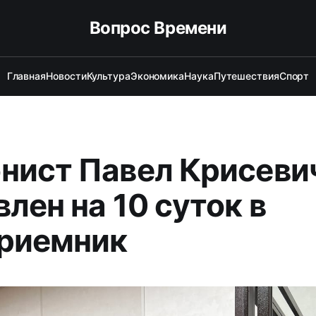
Вопрос Времени
Главная
Новости
Культура
Экономика
Наука
Путешествия
Спорт
нист Павел Крисеви
лен на 10 суток в
риемник