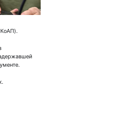
 КоАП).
в
задержавшей
ументе.
к.