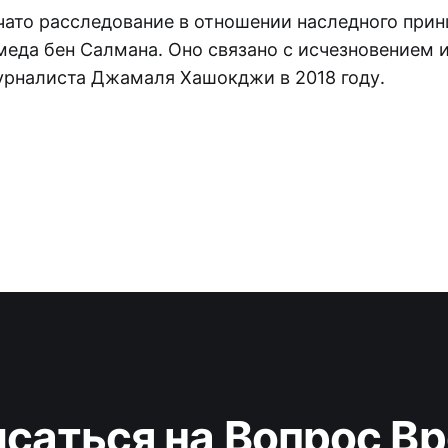
чато расследование в отношении наследного при
еда бен Салмана. Оно связано с исчезновением 
урналиста Джамаля Хашокджи в 2018 году.
саться на Вопрос В