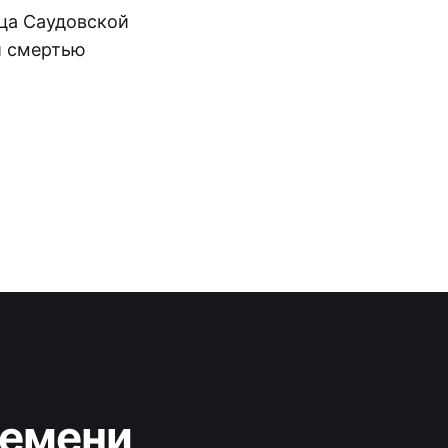
нца Саудовской
и смертью
ремени