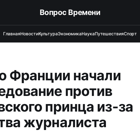
Вопрос Времени
Главная
Новости
Культура
Экономика
Наука
Путешествия
Спорт
во Франции начали
едование против
вского принца из-за
тва журналиста