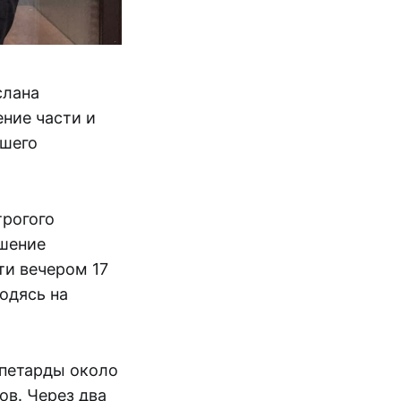
слана
ние части и
бшего
трогого
ишение
ти вечером 17
ходясь на
 петарды около
ов. Через два