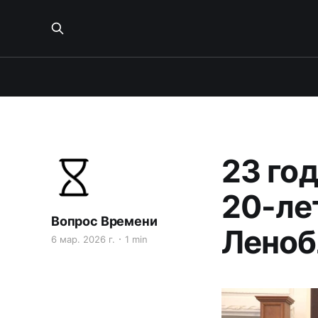
23 го
20-ле
Вопрос Времени
Леноб
6 мар. 2026 г.
1 min