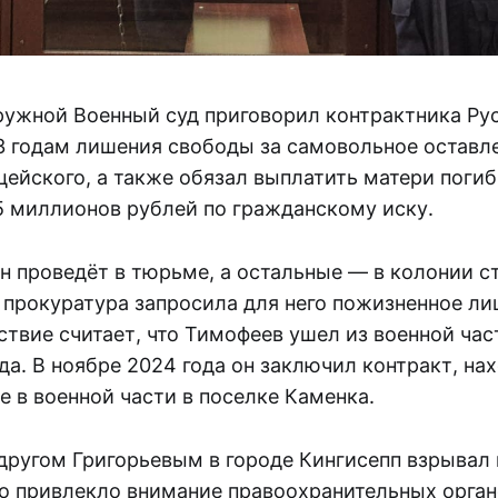
ружной Военный суд приговорил контрактника Ру
3 годам лишения свободы за самовольное оставле
цейского, а также обязал выплатить матери поги
5 миллионов рублей по гражданскому иску.
н проведёт в тюрьме, а остальные — в колонии с
 прокуратура запросила для него пожизненное л
твие считает, что Тимофеев ушел из военной час
да. В ноябре 2024 года он заключил контракт, на
 в военной части в поселке Каменка.
 другом Григорьевым в городе Кингисепп взрывал
о привлекло внимание правоохранительных орган