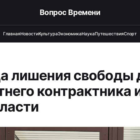
Вопрос Времени
Главная
Новости
Культура
Экономика
Наука
Путешествия
Спорт
да лишения свободы 
тнего контрактника 
ласти