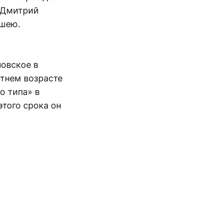
и Дмитрий
 шею.
овское в
тнем возрасте
о типа» в
этого срока он